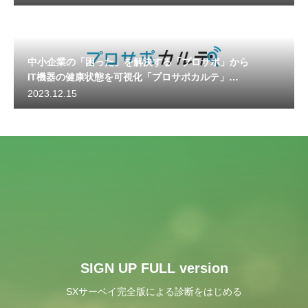
中小企業の「困った」を解決する「プロサポ」から
IT機器の健康状態を可視化「プロサポカルテ」
サービス開始
2023.12.15
SIGN UP FULL version
SXサーベイ完全版による診断をはじめる